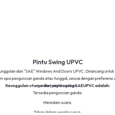
Pintu Swing UPVC
k unggulan dari "SAE" Windows And Doors UPVC. Dirancang unt
lam opsi penguncian ganda atau tunggal, sesuai dengan preferens
Keunggulan utama dari pintu swing SAEUPVC adalah:
ganda yang diinginkan.
Tersedia penguncian ganda.
Meredam suara.
Tahan dalam segala cuaca.