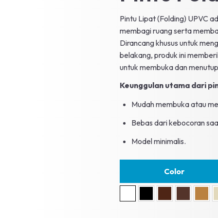
Pintu Lipat (Folding) UPVC ad
membagi ruang serta membaw
Dirancang khusus untuk men
belakang, produk ini memberi
untuk membuka dan menutup 
Keunggulan utama dari pi
Mudah membuka atau men
Bebas dari kebocoran saa
Model minimalis.
Color
White
Black
Brown
Dark Oak
Gold